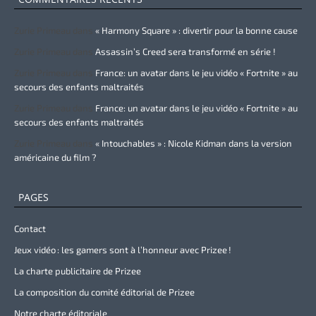
Zurie Primeau
dans
« Harmony Square » : divertir pour la bonne cause
Zurie Primeau
dans
Assassin’s Creed sera transformé en série !
Zurie Primeau
dans
France: un avatar dans le jeu vidéo « Fortnite » au
secours des enfants maltraités
Zurie Primeau
dans
France: un avatar dans le jeu vidéo « Fortnite » au
secours des enfants maltraités
Zurie Primeau
dans
« Intouchables » : Nicole Kidman dans la version
américaine du film ?
PAGES
Contact
Jeux vidéo : les gamers sont à l’honneur avec Prizee !
La charte publicitaire de Prizee
La composition du comité éditorial de Prizee
Notre charte éditoriale