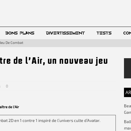
BONS PLANS
DIVERTISSEMENT
TESTS
CO
u Jeu De Combat
tre de l’Air, un nouveau jeu
s
0
AR
Beac
tre de l’Air
Gam
t 2D en 1 contre 1 inspiré de l’univers culte d’Avatar.
Bal
max