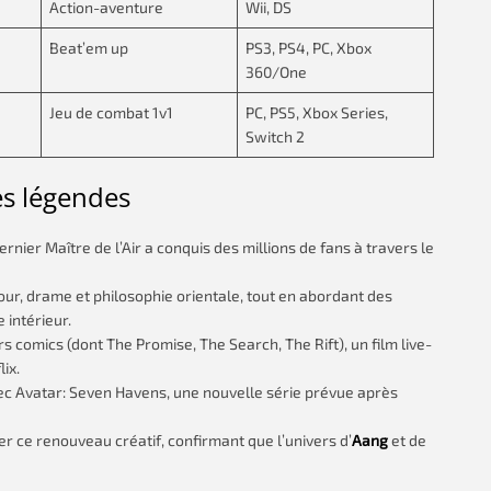
Action-aventure
Wii, DS
Beat’em up
PS3, PS4, PC, Xbox
360/One
Jeu de combat 1v1
PC, PS5, Xbox Series,
Switch 2
es légendes
rnier Maître de l’Air a conquis des millions de fans à travers le
our, drame et philosophie orientale, tout en abordant des
e intérieur.
s comics (dont The Promise, The Search, The Rift), un film live-
ix.
vec Avatar: Seven Havens, une nouvelle série prévue après
er ce renouveau créatif, confirmant que l’univers d’
Aang
et de