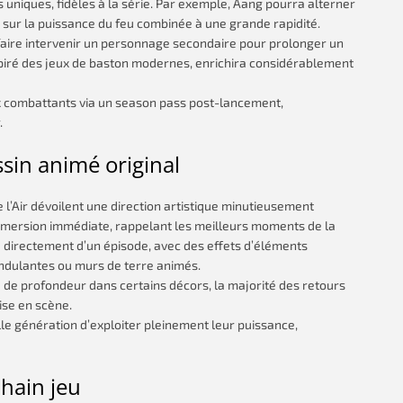
uniques, fidèles à la série. Par exemple, Aang pourra alterner
 sur la puissance du feu combinée à une grande rapidité.
aire intervenir un personnage secondaire pour prolonger un
iré des jeux de baston modernes, enrichira considérablement
x combattants via un season pass post-lancement,
.
ssin animé original
e l’Air dévoilent une direction artistique minutieusement
 immersion immédiate, rappelant les meilleurs moments de la
directement d’un épisode, avec des effets d’éléments
ondulantes ou murs de terre animés.
 de profondeur dans certains décors, la majorité des retours
mise en scène.
le génération d’exploiter pleinement leur puissance,
chain jeu