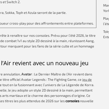
s et Switch 2.
Mar
Yor
, Sokka, Toph et Azula seront de la partie.
Pla
oueur cross-play pour des affrontements entre plateformes.
l’ét
Tok
rête à renaître sur nos consoles. Prévu pour l’été 2026, le titre
Ent
de combat 1v1 au style 2D dessiné à la main, réunissant Aang,
etour marquant pour les fans de la série culte et un hommage
 l’Air revient avec un nouveau jeu
re annulation,
Avatar
: Le Dernier Maître de l’Air revient dans
 titre officiel Avatar Legends : The Fighting Game, ce
jeu de
e tout en la fusionnant avec l’univers de La Légende de Korra.
le, le jeu adopte un style 2D dessiné à la main, permettant
s arts martiaux et le charme des personnages d’origine. Ce
es titres les plus attendus de 2026 sur les
consoles
nouvelle