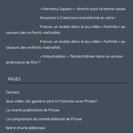
Zurie Primeau
dans
« Harmony Square » : divertir pour la bonne cause
Zurie Primeau
dans
Assassin’s Creed sera transformé en série !
Zurie Primeau
dans
France: un avatar dans le jeu vidéo « Fortnite » au
secours des enfants maltraités
Zurie Primeau
dans
France: un avatar dans le jeu vidéo « Fortnite » au
secours des enfants maltraités
Zurie Primeau
dans
« Intouchables » : Nicole Kidman dans la version
américaine du film ?
PAGES
Contact
Jeux vidéo : les gamers sont à l’honneur avec Prizee !
La charte publicitaire de Prizee
La composition du comité éditorial de Prizee
Notre charte éditoriale