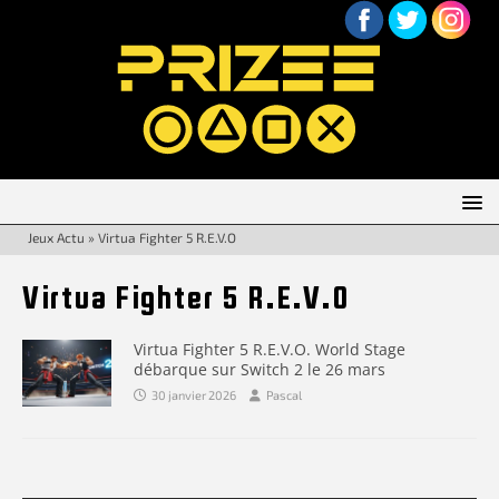
Jeux Actu
»
Virtua Fighter 5 R.E.V.O
Virtua Fighter 5 R.E.V.O
Virtua Fighter 5 R.E.V.O. World Stage
débarque sur Switch 2 le 26 mars
30 janvier 2026
Pascal