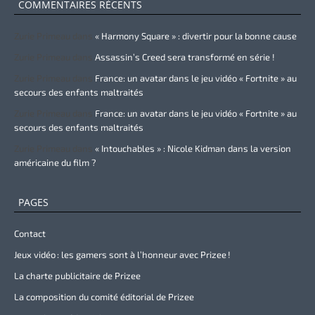
COMMENTAIRES RÉCENTS
Zurie Primeau
dans
« Harmony Square » : divertir pour la bonne cause
Zurie Primeau
dans
Assassin’s Creed sera transformé en série !
Zurie Primeau
dans
France: un avatar dans le jeu vidéo « Fortnite » au
secours des enfants maltraités
Zurie Primeau
dans
France: un avatar dans le jeu vidéo « Fortnite » au
secours des enfants maltraités
Zurie Primeau
dans
« Intouchables » : Nicole Kidman dans la version
américaine du film ?
PAGES
Contact
Jeux vidéo : les gamers sont à l’honneur avec Prizee !
La charte publicitaire de Prizee
La composition du comité éditorial de Prizee