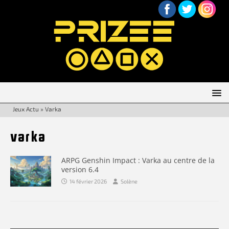
Jeux Actu
»
Varka
varka
ARPG Genshin Impact : Varka au centre de la
version 6.4
14 février 2026
Solène