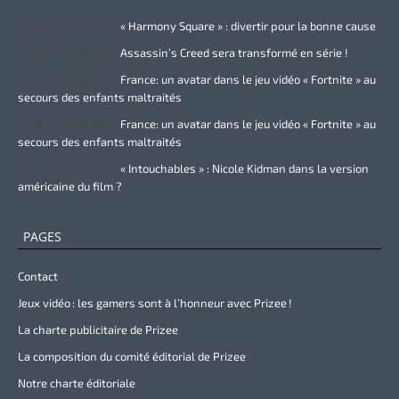
Zurie Primeau
dans
« Harmony Square » : divertir pour la bonne cause
Zurie Primeau
dans
Assassin’s Creed sera transformé en série !
Zurie Primeau
dans
France: un avatar dans le jeu vidéo « Fortnite » au
secours des enfants maltraités
Zurie Primeau
dans
France: un avatar dans le jeu vidéo « Fortnite » au
secours des enfants maltraités
Zurie Primeau
dans
« Intouchables » : Nicole Kidman dans la version
américaine du film ?
PAGES
Contact
Jeux vidéo : les gamers sont à l’honneur avec Prizee !
La charte publicitaire de Prizee
La composition du comité éditorial de Prizee
Notre charte éditoriale