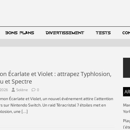
BONS PLANS
DIVERTISSEMENT
TESTS
CO
 Écarlate et Violet : attrapez Typhlosion,
u et Spectre
t 2026
Solène
0
AR
on Écarlate et Violet, un nouvel événement attire l’attention
Mar
s sur Nintendo Switch. Un raid Téracristal 7 étoiles met en
Yor
hlosion, une
[…]
Pla
l’ét