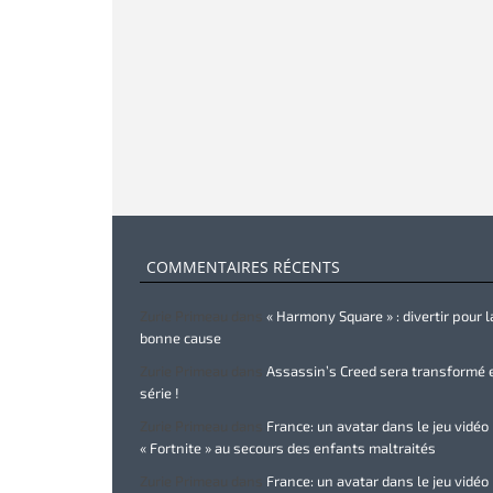
COMMENTAIRES RÉCENTS
Zurie Primeau
dans
« Harmony Square » : divertir pour l
bonne cause
Zurie Primeau
dans
Assassin’s Creed sera transformé 
série !
Zurie Primeau
dans
France: un avatar dans le jeu vidéo
« Fortnite » au secours des enfants maltraités
Zurie Primeau
dans
France: un avatar dans le jeu vidéo