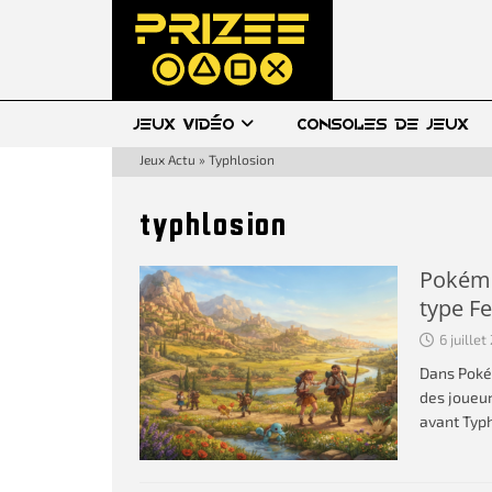
JEUX VIDÉO
CONSOLES DE JEUX
Jeux Actu
»
Typhlosion
typhlosion
Pokémon
type Fe
6 juille
Dans Pokém
des joueur
avant Typ