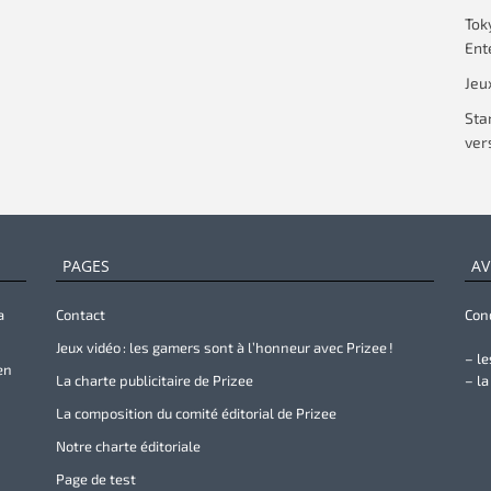
Tok
Ent
Jeu
Sta
vers
PAGES
AV
a
Contact
Cond
Jeux vidéo : les gamers sont à l’honneur avec Prizee !
– le
en
La charte publicitaire de Prizee
– la
La composition du comité éditorial de Prizee
Notre charte éditoriale
Page de test