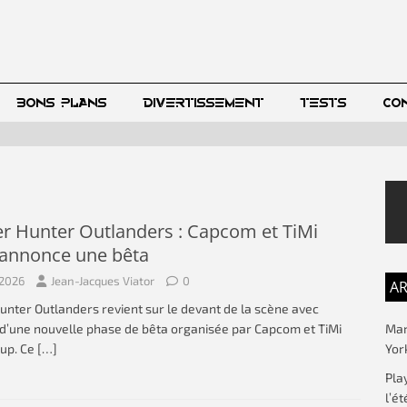
BONS PLANS
DIVERTISSEMENT
TESTS
CO
r Hunter Outlanders : Capcom et TiMi
 annonce une bêta
t 2026
Jean-Jacques Viator
0
AR
nter Outlanders revient sur le devant de la scène avec
Mar
d’une nouvelle phase de bêta organisée par Capcom et TiMi
Yor
oup. Ce
[…]
Pla
l’ét