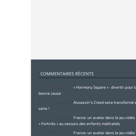
COMMENTAIRES RÉCENTS
Zurie Primeau
dans
« Harmony Square » : divertir pour l
bonne cause
Zurie Primeau
dans
Assassin’s Creed sera transformé 
série !
Zurie Primeau
dans
France: un avatar dans le jeu vidéo
« Fortnite » au secours des enfants maltraités
Zurie Primeau
dans
France: un avatar dans le jeu vidéo