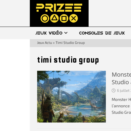
JEUX VIDÉO
CONSOLES DE JEUX
Jeux Actu
»
Timi Studio Group
timi studio group
Monste
Studio
6 juille
Monster Hu
l’annonce 
Studio Gr