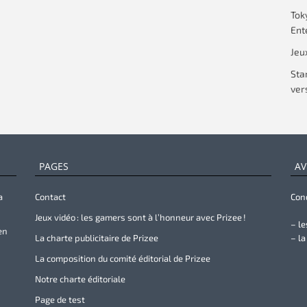
Tok
Ent
Jeu
Sta
vers
PAGES
AV
a
Contact
Cond
Jeux vidéo : les gamers sont à l’honneur avec Prizee !
– le
en
La charte publicitaire de Prizee
– la
La composition du comité éditorial de Prizee
Notre charte éditoriale
Page de test