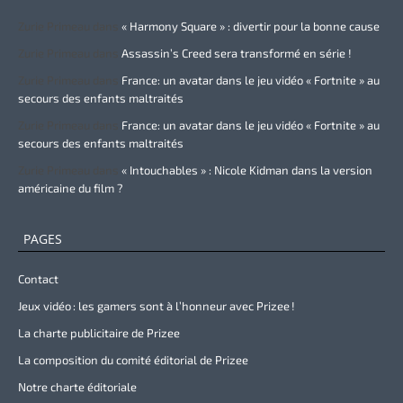
Zurie Primeau
dans
« Harmony Square » : divertir pour la bonne cause
Zurie Primeau
dans
Assassin’s Creed sera transformé en série !
Zurie Primeau
dans
France: un avatar dans le jeu vidéo « Fortnite » au
secours des enfants maltraités
Zurie Primeau
dans
France: un avatar dans le jeu vidéo « Fortnite » au
secours des enfants maltraités
Zurie Primeau
dans
« Intouchables » : Nicole Kidman dans la version
américaine du film ?
PAGES
Contact
Jeux vidéo : les gamers sont à l’honneur avec Prizee !
La charte publicitaire de Prizee
La composition du comité éditorial de Prizee
Notre charte éditoriale