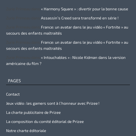
Zurie Primeau
dans
« Harmony Square » : divertir pour la bonne cause
Zurie Primeau
dans
Assassin’s Creed sera transformé en série !
Zurie Primeau
dans
France: un avatar dans le jeu vidéo « Fortnite » au
secours des enfants maltraités
Zurie Primeau
dans
France: un avatar dans le jeu vidéo « Fortnite » au
secours des enfants maltraités
Zurie Primeau
dans
« Intouchables » : Nicole Kidman dans la version
américaine du film ?
PAGES
Contact
Jeux vidéo : les gamers sont à l’honneur avec Prizee !
La charte publicitaire de Prizee
La composition du comité éditorial de Prizee
Notre charte éditoriale