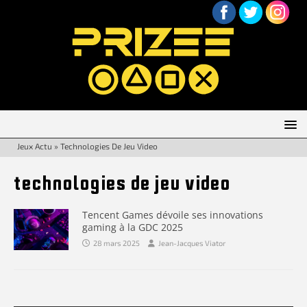
Jeux Actu
»
Technologies De Jeu Video
technologies de jeu video
Tencent Games dévoile ses innovations
gaming à la GDC 2025
28 mars 2025
Jean-Jacques Viator