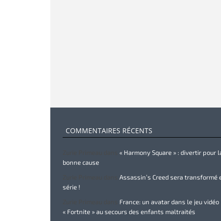
COMMENTAIRES RÉCENTS
Zurie Primeau
dans
« Harmony Square » : divertir pour l
bonne cause
Zurie Primeau
dans
Assassin’s Creed sera transformé 
série !
Zurie Primeau
dans
France: un avatar dans le jeu vidéo
« Fortnite » au secours des enfants maltraités