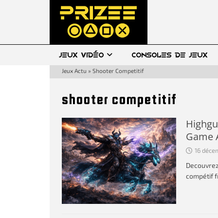
JEUX VIDÉO
CONSOLES DE JEUX
Jeux Actu
»
Shooter Competitif
shooter competitif
Highgua
Game 
16 déce
Decouvrez
compétif f