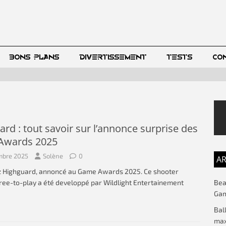
BONS PLANS
DIVERTISSEMENT
TESTS
CO
rd : tout savoir sur l’annonce surprise des
Awards 2025
mbre 2025
Solène
0
AR
 Highguard, annoncé au Game Awards 2025. Ce shooter
Beac
ree-to-play a été developpé par Wildlight Entertainement
Gam
Bal
max