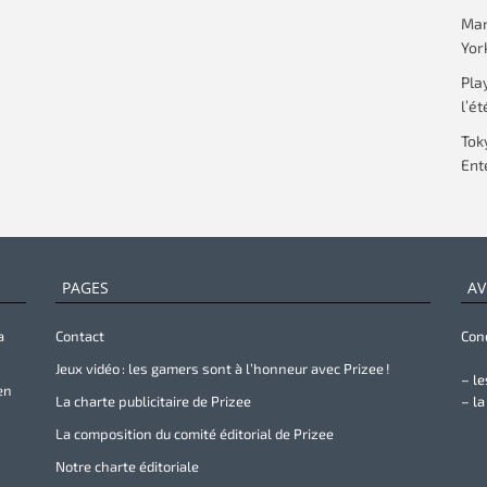
Mar
Yor
Pla
l’ét
Tok
Ent
PAGES
AV
a
Contact
Cond
Jeux vidéo : les gamers sont à l’honneur avec Prizee !
– le
en
La charte publicitaire de Prizee
– la
La composition du comité éditorial de Prizee
Notre charte éditoriale