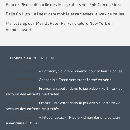
Beacon Pines fait partie des jeux gratuits de l’Epic Games Store
Balls Go High : utilisez votre mobile et ramassez le max de balles
Marvel’s Spider-Man 2 : Peter Parker explore New York en
monde ouvert
COMMENTAIRES RÉCENTS
Zurie Primeau
dans
« Harmony Square » : divertir pour la bonne cause
Zurie Primeau
dans
Assassin’s Creed sera transformé en série !
Zurie Primeau
dans
France: un avatar dans le jeu vidéo « Fortnite » au
secours des enfants maltraités
Zurie Primeau
dans
France: un avatar dans le jeu vidéo « Fortnite » au
secours des enfants maltraités
Zurie Primeau
dans
« Intouchables » : Nicole Kidman dans la version
américaine du film ?