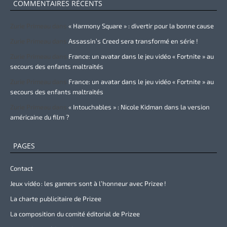
COMMENTAIRES RÉCENTS
Zurie Primeau
dans
« Harmony Square » : divertir pour la bonne cause
Zurie Primeau
dans
Assassin’s Creed sera transformé en série !
Zurie Primeau
dans
France: un avatar dans le jeu vidéo « Fortnite » au
secours des enfants maltraités
Zurie Primeau
dans
France: un avatar dans le jeu vidéo « Fortnite » au
secours des enfants maltraités
Zurie Primeau
dans
« Intouchables » : Nicole Kidman dans la version
américaine du film ?
PAGES
Contact
Jeux vidéo : les gamers sont à l’honneur avec Prizee !
La charte publicitaire de Prizee
La composition du comité éditorial de Prizee