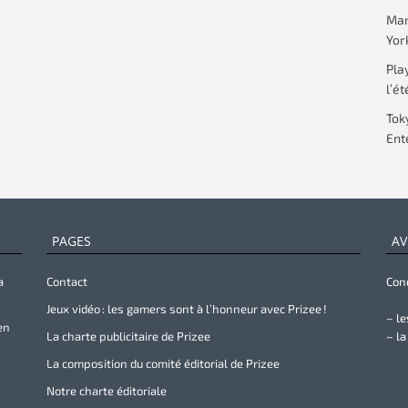
Mar
Yor
Pla
l’ét
Tok
Ent
PAGES
AV
a
Contact
Cond
Jeux vidéo : les gamers sont à l’honneur avec Prizee !
– le
en
La charte publicitaire de Prizee
– la
La composition du comité éditorial de Prizee
Notre charte éditoriale