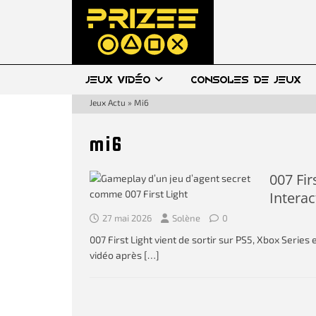
JEUX VIDÉO
CONSOLES DE JEUX
Jeux Actu
»
Mi6
mi6
007 Fir
Interac
27 mai 2026
Solène
0
007 First Light vient de sortir sur PS5, Xbox Serie
vidéo après
[…]