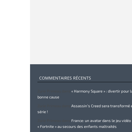
COMMENTAIRES RÉCENTS
Zurie Primeau
dans
« Harmony Square » : divertir pour l
bonne cause
Zurie Primeau
dans
Assassin’s Creed sera transformé 
série !
Zurie Primeau
dans
France: un avatar dans le jeu vidéo
« Fortnite » au secours des enfants maltraités