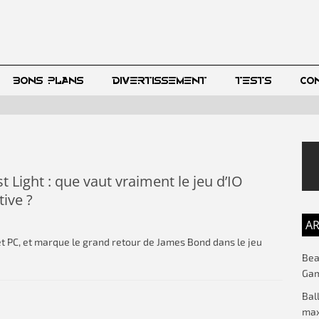
BONS PLANS
DIVERTISSEMENT
TESTS
CO
st Light : que vaut vraiment le jeu d’IO
tive ?
AR
s et PC, et marque le grand retour de James Bond dans le jeu
Beac
Gam
Bal
max