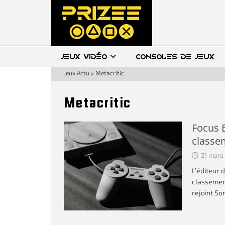
JEUX VIDÉO
CONSOLES DE JEUX
Jeux Actu
»
Metacritic
Metacritic
Focus 
classe
21 mars
L’éditeur 
classement
rejoint So