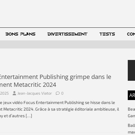
BONS PLANS
DIVERTISSEMENT
TESTS
CO
Entertainment Publishing grimpe dans le
ment Metacritic 2024
 2025
Jean-Jacques Viator
0
AR
de jeux vidéo Focus Entertainment Publishing se hisse dans le
Beac
 Metacritic 2024. Grâce à sa stratégie éditoriale ambitieuse, il
Gam
ny et d’autres
[…]
Bal
max