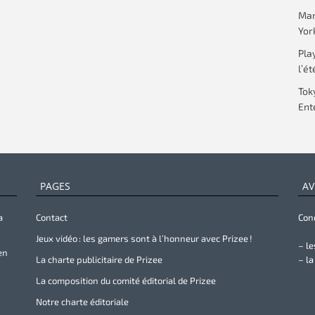
Mar
Yor
Pla
l’ét
Tok
Ent
PAGES
AV
a
Contact
Cond
Jeux vidéo : les gamers sont à l’honneur avec Prizee !
– le
en
La charte publicitaire de Prizee
– la
La composition du comité éditorial de Prizee
Notre charte éditoriale