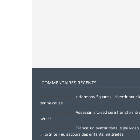
COMMENTAIRES RÉCENTS
Zurie Primeau
dans
« Harmony Square » : divertir pour l
bonne cause
Zurie Primeau
dans
Assassin’s Creed sera transformé 
série !
Zurie Primeau
dans
France: un avatar dans le jeu vidéo
« Fortnite » au secours des enfants maltraités