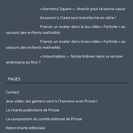
Zurie Primeau
dans
« Harmony Square » : divertir pour la bonne cause
Zurie Primeau
dans
Assassin’s Creed sera transformé en série !
Zurie Primeau
dans
France: un avatar dans le jeu vidéo « Fortnite » au
secours des enfants maltraités
Zurie Primeau
dans
France: un avatar dans le jeu vidéo « Fortnite » au
secours des enfants maltraités
Zurie Primeau
dans
« Intouchables » : Nicole Kidman dans la version
américaine du film ?
PAGES
Contact
Jeux vidéo : les gamers sont à l’honneur avec Prizee !
La charte publicitaire de Prizee
La composition du comité éditorial de Prizee
Notre charte éditoriale