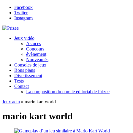
Facebook
Twitter
Instagram
Jeux vidéo
Astuces
Concours
évènement
Nouveautés
Consoles de jeux
Bons plans
Divertissement
Tests
Contact
La composition du comité éditorial de Prizee
Jeux actu
»
mario kart world
mario kart world