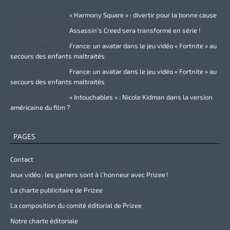
Zurie Primeau
dans
« Harmony Square » : divertir pour la bonne cause
Zurie Primeau
dans
Assassin’s Creed sera transformé en série !
Zurie Primeau
dans
France: un avatar dans le jeu vidéo « Fortnite » au
secours des enfants maltraités
Zurie Primeau
dans
France: un avatar dans le jeu vidéo « Fortnite » au
secours des enfants maltraités
Zurie Primeau
dans
« Intouchables » : Nicole Kidman dans la version
américaine du film ?
PAGES
Contact
Jeux vidéo : les gamers sont à l’honneur avec Prizee !
La charte publicitaire de Prizee
La composition du comité éditorial de Prizee
Notre charte éditoriale