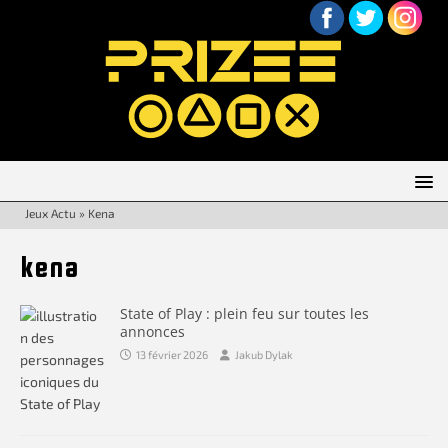
Jeux Actu
»
Kena
kena
State of Play : plein feu sur toutes les
annonces
13 février 2026
Jakub Dylak