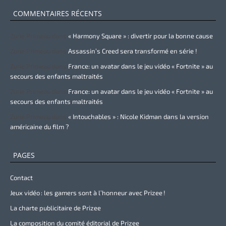
COMMENTAIRES RÉCENTS
Zurie Primeau
dans
« Harmony Square » : divertir pour la bonne cause
Zurie Primeau
dans
Assassin’s Creed sera transformé en série !
Zurie Primeau
dans
France: un avatar dans le jeu vidéo « Fortnite » au
secours des enfants maltraités
Zurie Primeau
dans
France: un avatar dans le jeu vidéo « Fortnite » au
secours des enfants maltraités
Zurie Primeau
dans
« Intouchables » : Nicole Kidman dans la version
américaine du film ?
PAGES
Contact
Jeux vidéo : les gamers sont à l’honneur avec Prizee !
La charte publicitaire de Prizee
La composition du comité éditorial de Prizee