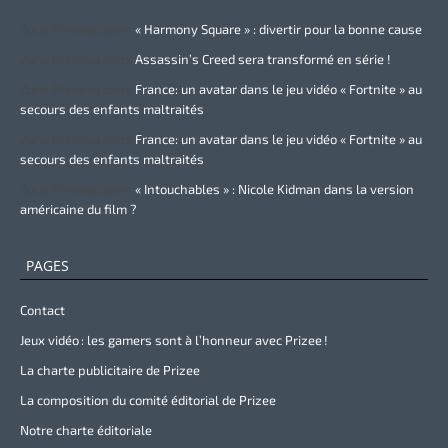
Zurie Primeau
dans
« Harmony Square » : divertir pour la bonne cause
Zurie Primeau
dans
Assassin’s Creed sera transformé en série !
Zurie Primeau
dans
France: un avatar dans le jeu vidéo « Fortnite » au
secours des enfants maltraités
Zurie Primeau
dans
France: un avatar dans le jeu vidéo « Fortnite » au
secours des enfants maltraités
Zurie Primeau
dans
« Intouchables » : Nicole Kidman dans la version
américaine du film ?
PAGES
Contact
Jeux vidéo : les gamers sont à l’honneur avec Prizee !
La charte publicitaire de Prizee
La composition du comité éditorial de Prizee
Notre charte éditoriale