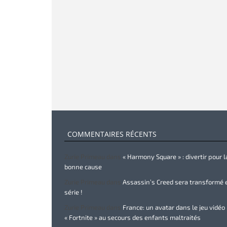
COMMENTAIRES RÉCENTS
Zurie Primeau
dans
« Harmony Square » : divertir pour l
bonne cause
Zurie Primeau
dans
Assassin’s Creed sera transformé 
série !
Zurie Primeau
dans
France: un avatar dans le jeu vidéo
« Fortnite » au secours des enfants maltraités