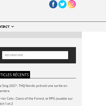
NTACT
TICLES RÉCENTS
’s Sing 2027 : THQ Nordic prévoit une sortie en
vembre
rior Cats : Clans of the Forest, le RPG jouable sur
tch 1 et 2