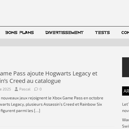
BONS PLANS
DIVERTISSEMENT
TESTS
CO
ame Pass ajoute Hogwarts Legacy et
in’s Creed au catalogue
re 2025
Pascal
0
AR
5 nouveaux jeux rejoignent le Xbox Game Pass en octobre
Let
arts Legacy, plusieurs Assassin’s Creed et Rainbow Six
no
 figurent parmi les
[…]
War
Swi