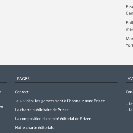
Beac
Gam
Bal
max
Mar
Yor
PAGES
AV
a
Contact
Cond
Jeux vidéo : les gamers sont à l’honneur avec Prizee !
– le
en
La charte publicitaire de Prizee
– la
La composition du comité éditorial de Prizee
Notre charte éditoriale