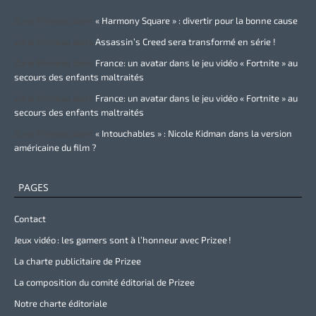
Zurie Primeau
dans
« Harmony Square » : divertir pour la bonne cause
Zurie Primeau
dans
Assassin’s Creed sera transformé en série !
Zurie Primeau
dans
France: un avatar dans le jeu vidéo « Fortnite » au
secours des enfants maltraités
Zurie Primeau
dans
France: un avatar dans le jeu vidéo « Fortnite » au
secours des enfants maltraités
Zurie Primeau
dans
« Intouchables » : Nicole Kidman dans la version
américaine du film ?
PAGES
Contact
Jeux vidéo : les gamers sont à l’honneur avec Prizee !
La charte publicitaire de Prizee
La composition du comité éditorial de Prizee
Notre charte éditoriale