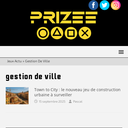
Jeux Actu
»
Gestion De Ville
gestion de ville
Town to City : le nouveau jeu de construction
urbaine à surveiller
15 septembre 2025
Pascal