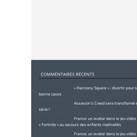
COMMENTAIRES RÉCENTS
Zurie Primeau
dans
« Harmony Square » : divertir pour l
bonne cause
Zurie Primeau
dans
Assassin’s Creed sera transformé 
série !
Zurie Primeau
dans
France: un avatar dans le jeu vidéo
« Fortnite » au secours des enfants maltraités
Zurie Primeau
dans
France: un avatar dans le jeu vidéo