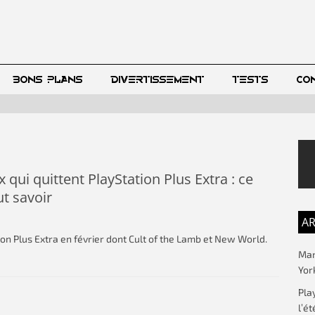
BONS PLANS
DIVERTISSEMENT
TESTS
CO
x qui quittent PlayStation Plus Extra : ce
ut savoir
AR
ion Plus Extra en février dont Cult of the Lamb et New World.
Mar
Yor
Pla
l’ét