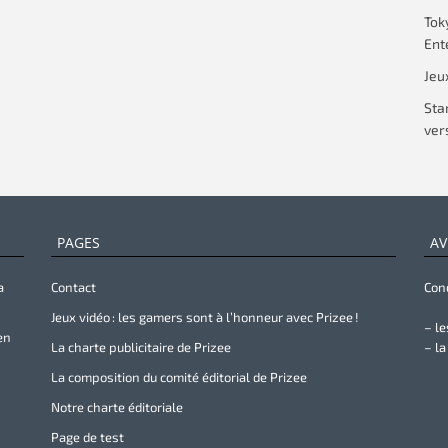
Tok
Ent
Jeu
Sta
vers
PAGES
AV
a
Contact
Cond
Jeux vidéo : les gamers sont à l’honneur avec Prizee !
– le
en
La charte publicitaire de Prizee
– la
La composition du comité éditorial de Prizee
Notre charte éditoriale
Page de test