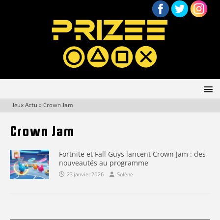
Jeux Actu
»
Crown Jam
Crown Jam
Fortnite et Fall Guys lancent Crown Jam : des
nouveautés au programme
23 janvier 2026
Solène