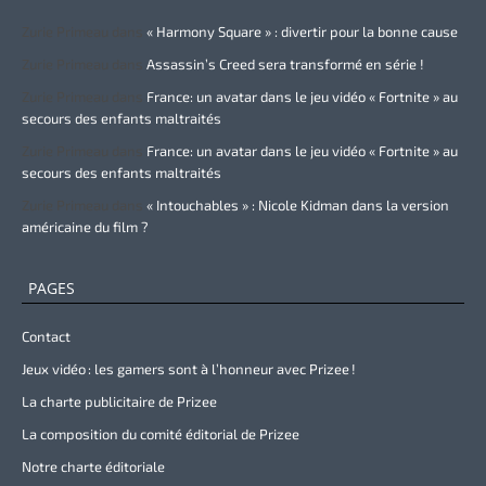
Zurie Primeau
dans
« Harmony Square » : divertir pour la bonne cause
Zurie Primeau
dans
Assassin’s Creed sera transformé en série !
Zurie Primeau
dans
France: un avatar dans le jeu vidéo « Fortnite » au
secours des enfants maltraités
Zurie Primeau
dans
France: un avatar dans le jeu vidéo « Fortnite » au
secours des enfants maltraités
Zurie Primeau
dans
« Intouchables » : Nicole Kidman dans la version
américaine du film ?
PAGES
Contact
Jeux vidéo : les gamers sont à l’honneur avec Prizee !
La charte publicitaire de Prizee
La composition du comité éditorial de Prizee
Notre charte éditoriale