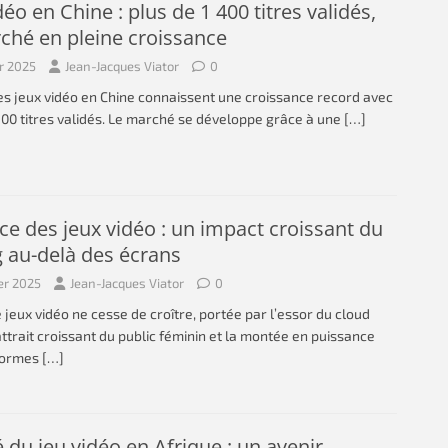
déo en Chine : plus de 1 400 titres validés,
ché en pleine croissance
er 2025
Jean-Jacques Viator
0
es jeux vidéo en Chine connaissent une croissance record avec
400 titres validés. Le marché se développe grâce à une
[…]
ce des jeux vidéo : un impact croissant du
 au-delà des écrans
er 2025
Jean-Jacques Viator
0
e jeux vidéo ne cesse de croître, portée par l’essor du cloud
attrait croissant du public féminin et la montée en puissance
formes
[…]
du jeu vidéo en Afrique : un avenir