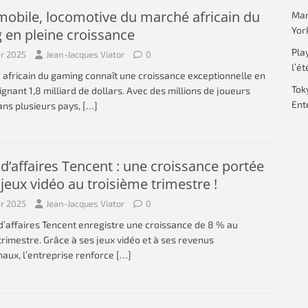
 mobile, locomotive du marché africain du
Mar
Yor
 en pleine croissance
Pla
er 2025
Jean-Jacques Viator
0
l’ét
africain du gaming connaît une croissance exceptionnelle en
Tok
ignant 1,8 milliard de dollars. Avec des millions de joueurs
Ent
ans plusieurs pays,
[…]
 d’affaires Tencent : une croissance portée
 jeux vidéo au troisième trimestre !
er 2025
Jean-Jacques Viator
0
 d’affaires Tencent enregistre une croissance de 8 % au
trimestre. Grâce à ses jeux vidéo et à ses revenus
naux, l’entreprise renforce
[…]