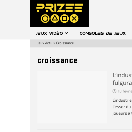
JEUX VIDÉO
CONSOLES DE JEUX
Jeux Actu
»
Croissance
croissance
L’indus
fulgura
18 févri
L’industri
l’essor du
joueurs à