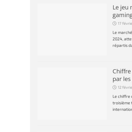
Le jeu
gaming
17 févri
Le marché 
2024, atte
répartis d
Chiffre
par les
12 févri
Le chiffre
troisième 
internatio