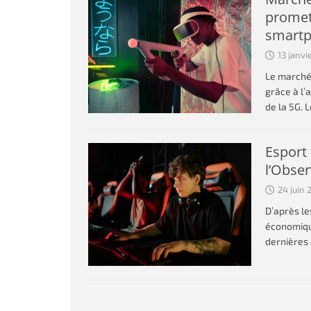
promett
smart
13 janvi
Le marché 
grâce à l
de la 5G. 
Esport 
l’Obse
24 juin 
D’après le
économique
dernières 