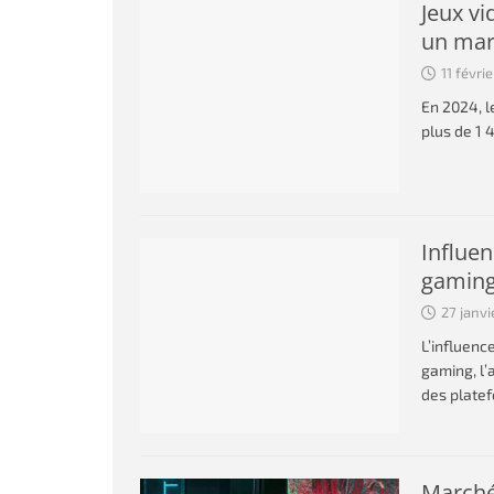
Jeux vi
un mar
11 févri
En 2024, l
plus de 1 
Influen
gaming
27 janvi
L’influenc
gaming, l’
des plate
Marché 