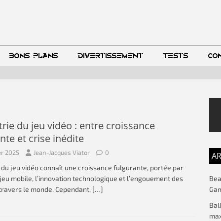
BONS PLANS
DIVERTISSEMENT
TESTS
CO
trie du jeu vidéo : entre croissance
nte et crise inédite
er 2025
Jean-Jacques Viator
0
AR
e du jeu vidéo connaît une croissance fulgurante, portée par
Beac
 jeu mobile, l’innovation technologique et l’engouement des
Gam
 travers le monde. Cependant,
[…]
Bal
max