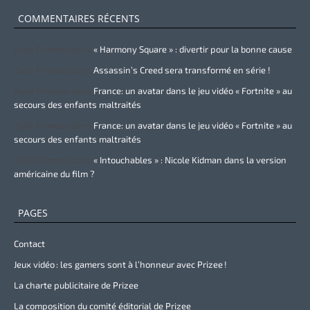
COMMENTAIRES RÉCENTS
Zurie Primeau
dans
« Harmony Square » : divertir pour la bonne cause
Zurie Primeau
dans
Assassin’s Creed sera transformé en série !
Zurie Primeau
dans
France: un avatar dans le jeu vidéo « Fortnite » au
secours des enfants maltraités
Zurie Primeau
dans
France: un avatar dans le jeu vidéo « Fortnite » au
secours des enfants maltraités
Zurie Primeau
dans
« Intouchables » : Nicole Kidman dans la version
américaine du film ?
PAGES
Contact
Jeux vidéo : les gamers sont à l’honneur avec Prizee !
La charte publicitaire de Prizee
La composition du comité éditorial de Prizee