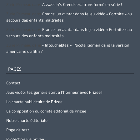
Zurie Primeau
dans
Assassin’s Creed sera transformé en série !
Zurie Primeau
dans
France: un avatar dans le jeu vidéo « Fortnite » au
secours des enfants maltraités
Zurie Primeau
dans
France: un avatar dans le jeu vidéo « Fortnite » au
secours des enfants maltraités
Zurie Primeau
dans
« Intouchables » : Nicole Kidman dans la version
américaine du film ?
PAGES
Contact
Jeux vidéo : les gamers sont à l’honneur avec Prizee !
La charte publicitaire de Prizee
La composition du comité éditorial de Prizee
Notre charte éditoriale
Page de test
Protection vie privée