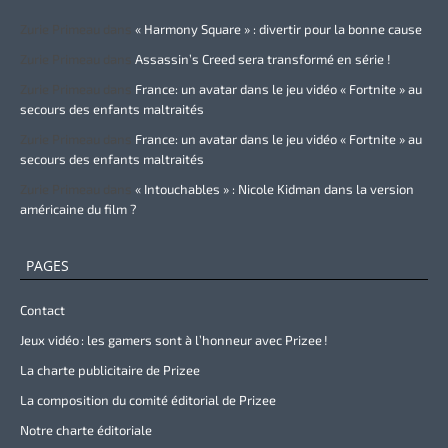
Zurie Primeau
dans
« Harmony Square » : divertir pour la bonne cause
Zurie Primeau
dans
Assassin’s Creed sera transformé en série !
Zurie Primeau
dans
France: un avatar dans le jeu vidéo « Fortnite » au
secours des enfants maltraités
Zurie Primeau
dans
France: un avatar dans le jeu vidéo « Fortnite » au
secours des enfants maltraités
Zurie Primeau
dans
« Intouchables » : Nicole Kidman dans la version
américaine du film ?
PAGES
Contact
Jeux vidéo : les gamers sont à l’honneur avec Prizee !
La charte publicitaire de Prizee
La composition du comité éditorial de Prizee
Notre charte éditoriale