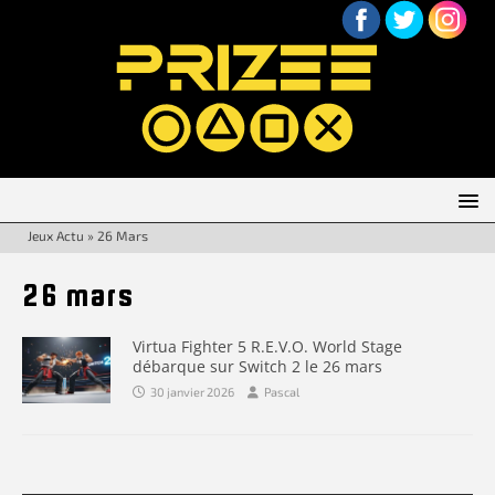
Jeux Actu
»
26 Mars
26 mars
Virtua Fighter 5 R.E.V.O. World Stage
débarque sur Switch 2 le 26 mars
30 janvier 2026
Pascal