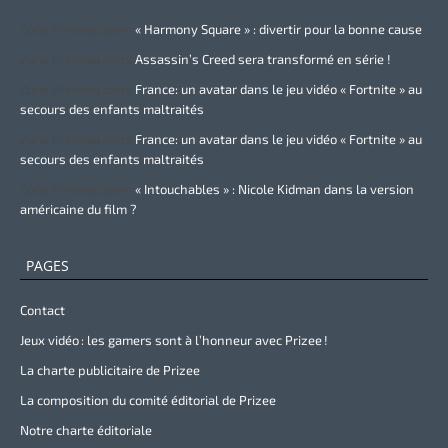
Zurie Primeau
dans
« Harmony Square » : divertir pour la bonne cause
Zurie Primeau
dans
Assassin’s Creed sera transformé en série !
Zurie Primeau
dans
France: un avatar dans le jeu vidéo « Fortnite » au
secours des enfants maltraités
Zurie Primeau
dans
France: un avatar dans le jeu vidéo « Fortnite » au
secours des enfants maltraités
Zurie Primeau
dans
« Intouchables » : Nicole Kidman dans la version
américaine du film ?
PAGES
Contact
Jeux vidéo : les gamers sont à l’honneur avec Prizee !
La charte publicitaire de Prizee
La composition du comité éditorial de Prizee
Notre charte éditoriale