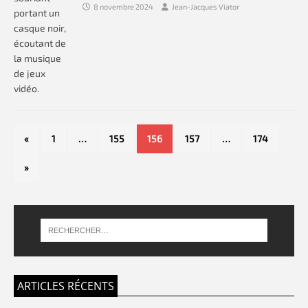
8 novembre 2024
Jean-Jacques Viator
«
1
…
155
156
157
…
174
»
ARTICLES RÉCENTS