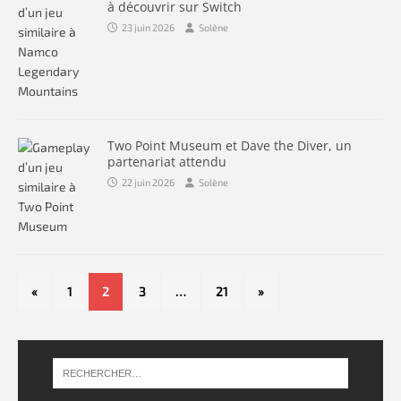
à découvrir sur Switch
23 juin 2026
Solène
Two Point Museum et Dave the Diver, un
partenariat attendu
22 juin 2026
Solène
«
1
2
3
…
21
»