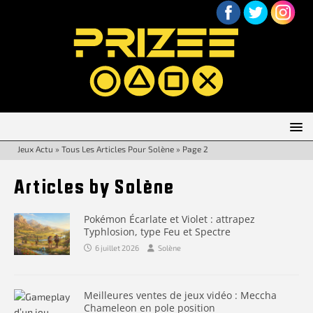
Jeux Actu
»
Tous Les Articles Pour Solène
»
Page 2
Articles by
Solène
Pokémon Écarlate et Violet : attrapez
Typhlosion, type Feu et Spectre
6 juillet 2026
Solène
Meilleures ventes de jeux vidéo : Meccha
Chameleon en pole position