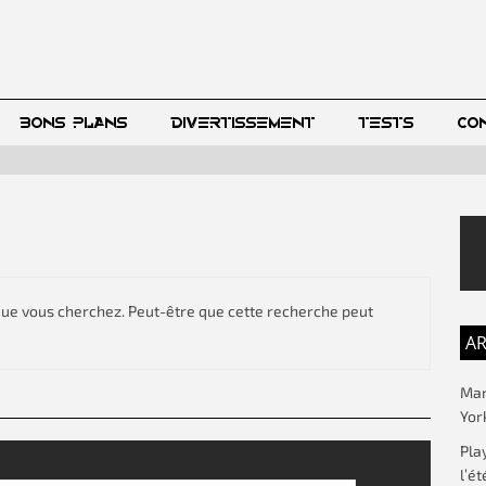
BONS PLANS
DIVERTISSEMENT
TESTS
CO
que vous cherchez. Peut-être que cette recherche peut
AR
Mar
Yor
Pla
l’ét