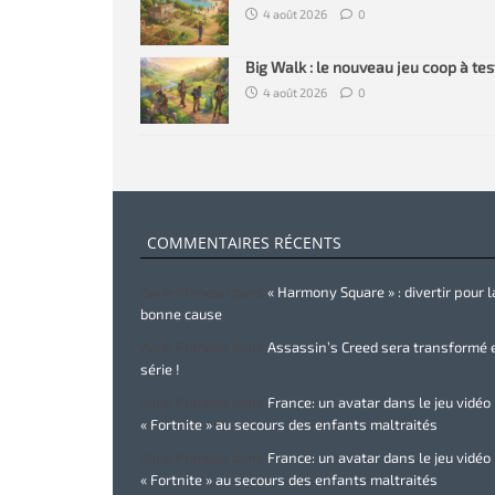
4 août 2026
0
Big Walk : le nouveau jeu coop à tes
4 août 2026
0
COMMENTAIRES RÉCENTS
Zurie Primeau
dans
« Harmony Square » : divertir pour l
bonne cause
Zurie Primeau
dans
Assassin’s Creed sera transformé 
série !
Zurie Primeau
dans
France: un avatar dans le jeu vidéo
« Fortnite » au secours des enfants maltraités
Zurie Primeau
dans
France: un avatar dans le jeu vidéo
« Fortnite » au secours des enfants maltraités