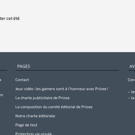
ter cet été
PAGES
AV
a
Contact
Cond
Jeux vidéo : les gamers sont à l’honneur avec Prizee !
– le
en
La charte publicitaire de Prizee
– la
La composition du comité éditorial de Prizee
Notre charte éditoriale
Page de test
Protection vie privée